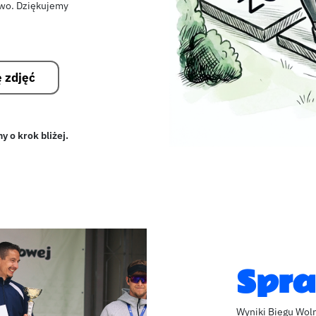
owo. Dziękujemy
ę zdjęć
y o krok bliżej.
Spra
Wyniki Biegu Wol