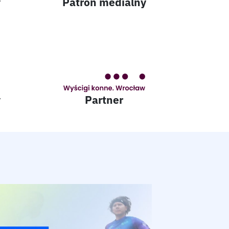
y
Patron medialny
y
Partner