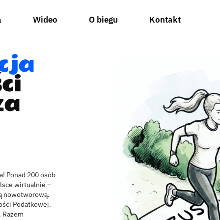
a
Wideo
O biegu
Kontakt
cja
ci
za
ea! Ponad 200 osób
lsce wirtualnie –
bą nowotworową.
ości Podatkowej.
m. Razem