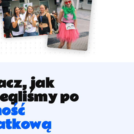
cz, jak
egliśmy po
ość
atkową