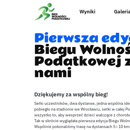
Wyniki
Galeri
Pierwsza edy
Biegu Wolnoś
Podatkowej 
nami
Dziękujemy za wspólny bieg!
Setki uczestników, dwa dystanse, jedna wspólna id
pobiegło na stadionie we Wrocławiu, setki w całej Po
wszystko to, aby wesprzeć dzieci walczące z choro
Tak w skrócie wyglądała pierwsza edycja Biegu Woln
Wspólnie pokonaliśmy trasę na dystansach 5 i 10 k