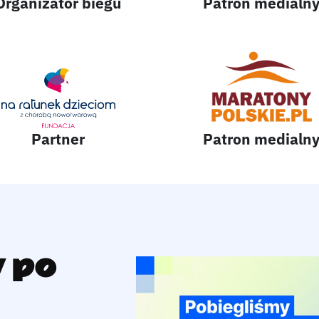
Organizator biegu
Patron medialn
Partner
Patron medialn
 po