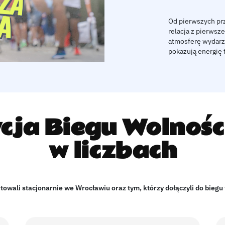
Od pierwszych prz
relacja z pierwsz
atmosferę wydarzen
pokazują energię 
cja Biegu Wolnoś
w liczbach
owali stacjonarnie we Wrocławiu oraz tym, którzy dołączyli do biegu 