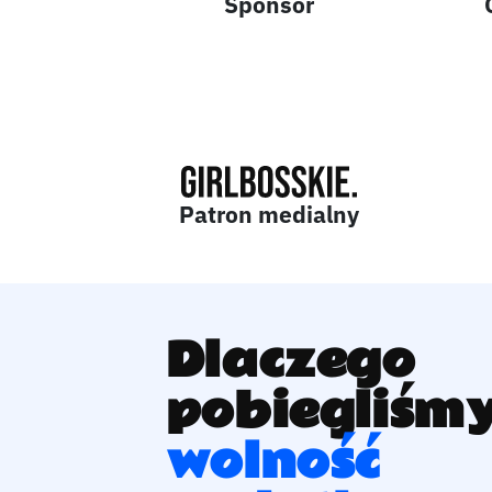
Sponsor
Patron medialny
Dlaczego
pobiegliśmy
wolność