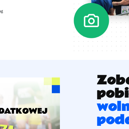
ag
Zoba
pobi
woln
pod