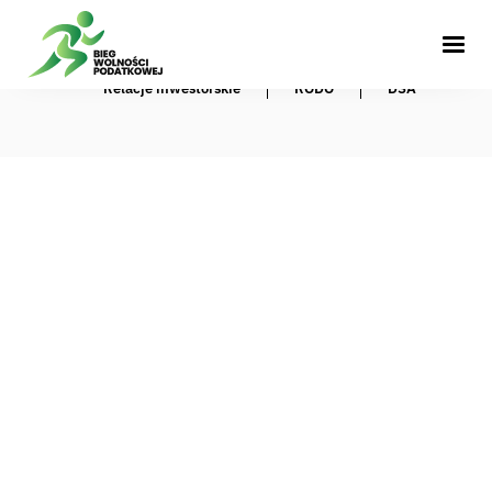
Copyright 2001 - 2026 IFIRMA SA spółka notowana na GPW
Regulamin
Polityka prywatności
Relacje inwestorskie
RODO
DSA